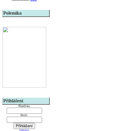
Polemika
Přihlášení
Přezdívka:
Heslo:
Odhlásit