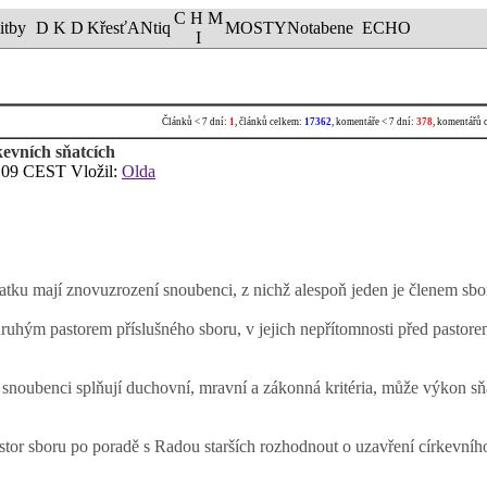
C H M
itby
D K D
KřesťANtiq
MOSTY
Notabene
ECHO
I
Článků < 7 dní:
1
, článků celkem:
17362
, komentáře < 7 dní:
378
, komentářů 
kevních sňatcích
:09 CEST Vložil:
Olda
atku mají znovuzrození snoubenci, z nichž alespoň jeden je členem sb
ruhým pastorem příslušného sboru, v jejich nepřítomnosti před pastor
 snoubenci splňují duchovní, mravní a zákonná kritéria, může výkon sň
r sboru po poradě s Radou starších rozhodnout o uzavření církevního s