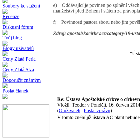
e) Oddávající je povinen po splnění všech n
Soubory ke stažení
manželství před Bohem i státem za právopla
Recenze
f) Povinností pastora sboru nebo jím pověř
Diskusní fórum
Zdroj: apostolskacirkev.cz/category/19-u
Tvůj blog
Blogy uživatelů
"Ústa
Ceny Zlatá Perla
Ceny Zlatá Slza
Doporučit známým
Poslat článek
Re: Ústava Apoštolské církve o církevn
Vložil: Teodor v Pondělí, 16. červen 2
(
O uživateli
|
Poslat zprávu
)
V tomto znění již ústava AC platit nebude