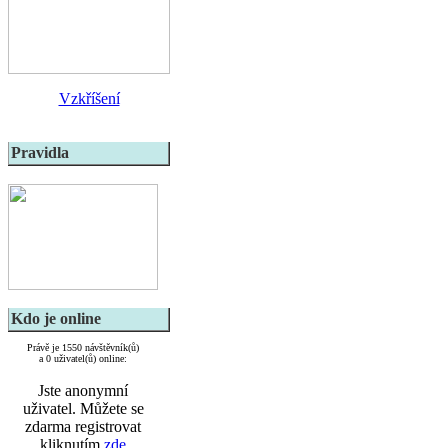
Vzkříšení
Pravidla
Kdo je online
Právě je 1550 návštěvník(ů)
a 0 uživatel(ů) online:
Jste anonymní
uživatel. Můžete se
zdarma registrovat
kliknutím
zde