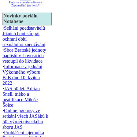
Registrace nového uživatele
Zapomněl(a) jste heslo?
Novinky portálu
Notabene
·
Selhání pøedstavitelù
Jižních baptistù pøi
ochranì obìtí
sexuálního zneužívání
·
Sbor Bratrské jednoty
baptistù v Lovosicích
vstoupil do likvidace
·
Informace z jednání
Výkonného výboru
BJB dne 10. kvìtna
2022
·
JAS 50 let: Adrian
Snell, trièko a
beatifikace Miloše
Šolce
·
Online pøenosy ze
setkání všech JASákù k
50. výroèí pìveckého
sboru JAS
·
Prohlášení tajemníka