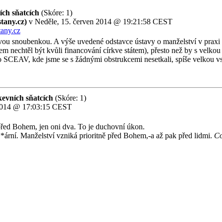
ích sňatcích
(Skóre: 1)
tany.cz)
v Neděle, 15. červen 2014 @ 19:21:58 CEST
tany.cz
 svou snoubenkou. A výše uvedené odstavce ústavy o manželství v praxi
sem nechtěl být kvůli financování církve státem), přesto než by s velko
ro SCEAV, kde jsme se s žádnými obstrukcemi nesetkali, spíše velkou vst
kevních sňatcích
(Skóre: 1)
 2014 @ 17:03:15 CEST
před Bohem, jen oni dva. To je duchovní úkon.
*ární. Manželství vzniká prioritně před Bohem,-a až pak před lidmi.
Co