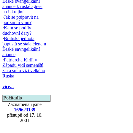
Èeské evangelikální
aliance k ruské agresi
na Ukrajinì
·
Jak se pøipravit na
podzimní vlnu?
·
Kam se podìly
duchovní dary?
·
Bratrská jednota
baptistù se stala èlenem
Èeské eavngelikální
aliance
·
Patriarcha Kirill v
Západu vidí semeništì
zla a sní o vizi velkého
Ruska
více...
Počítadlo
Zaznamenali jsme
169623139
přístupů od 17. 10.
2001