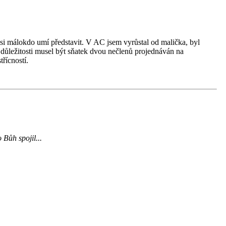
 si málokdo umí představit. V AC jsem vyrůstal od malička, byl
u důležitosti musel být sňatek dvou nečlenů projednáván na
řícností.
 Bůh spojil...