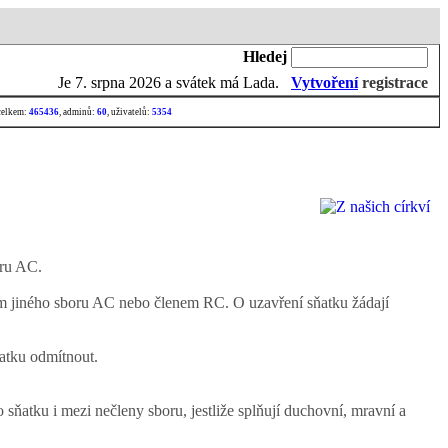
Hledej
Je
7. srpna 2026 a svátek má Lada.
Vytvoření
registrace
celkem:
465436
, adminů:
60
, uživatelů:
5354
oru AC.
em jiného sboru AC nebo členem RC. O uzavření sňatku žádají
atku odmítnout.
ňatku i mezi nečleny sboru, jestliže splňují duchovní, mravní a