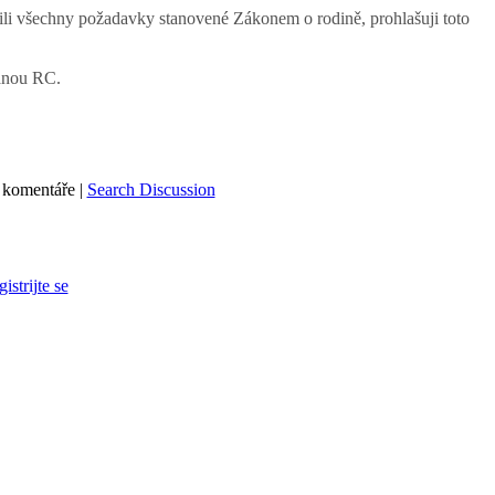
lnili všechny požadavky stanovené Zákonem o rodině, prohlašuji toto
danou RC.
komentáře |
Search Discussion
gistrijte se