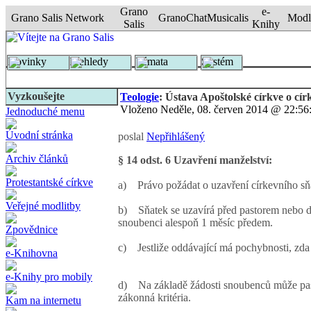
Grano
e-
Grano Salis Network
GranoChat
Musicalis
Modl
Salis
Knihy
Novinky
Přehledy
Témata
Systém
Vyzkoušejte
Teologie
: Ústava Apoštolské církve o cír
Vloženo Neděle, 08. červen 2014 @ 22:56
Jednoduché menu
Úvodní stránka
poslal
Nepřihlášený
Archiv článků
§ 14 odst. 6 Uzavření manželství:
Protestantské církve
a) Právo požádat o uzavření církevního sň
Veřejné modlitby
b) Sňatek se uzavírá před pastorem nebo d
snoubenci alespoň 1 měsíc předem.
Zpovědnice
c) Jestliže oddávající má pochybnosti, zda
e-Knihovna
e-Knihy pro mobily
d) Na základě žádosti snoubenců může pasto
zákonná kritéria.
Kam na internetu