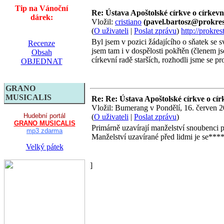
Tip na Vánoční
Re: Ústava Apoštolské církve o církevn
dárek:
Vložil:
cristiano
(pavel.bartosz@prokres
(
O uživateli
|
Poslat zprávu
)
http://prokres
Byl jsem v pozici žádajícího o sňatek se
Recenze
jsem tam i v dospělosti pokřtěn (členem j
Obsah
církevní radě starších, rozhodli jsme se p
OBJEDNAT
GRANO
MUSICALIS
Re: Re: Ústava Apoštolské církve o cír
Vložil: Bumerang v Pondělí, 16. červen
Hudební portál
(
O uživateli
|
Poslat zprávu
)
GRANO MUSICALIS
Primárně uzavírají manželství snoubenci 
mp3 zdarma
Manželství uzavírané před lidmi je se****
Velký pátek
]