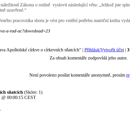
áležitostí Zákona o rodině vyslovit následující větu: „Jelikož jste sp
tně uzavřené.“
eného pracovníka sboru je vést pro vnitřní potřebu matriční knihu vy
stava-a-rad-ac?download=23
va Apoštolské církve o církevních sňatcích" |
Přihlásit/Vytvořit účet
|
3
Za obsah komentáře zodpovídá jeho autor.
Není povoleno posílat komentáře anonymně, prosím
re
ích sňatcích
(Skóre: 1)
014 @ 00:00:15 CEST
.