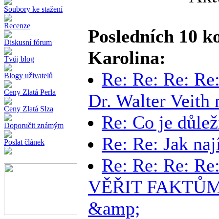
Soubory ke stažení
Recenze
Posledních 10 ko
Diskusní fórum
Karolina:
Tvůj blog
Re: Re: Re: Re:
Blogy uživatelů
Ceny Zlatá Perla
Dr. Walter Veith
Ceny Zlatá Slza
Re: Co je důlež
Doporučit známým
Re: Re: Jak naj
Poslat článek
Re: Re: Re: Re
VĚŘIT FAKTŮM
&amp;