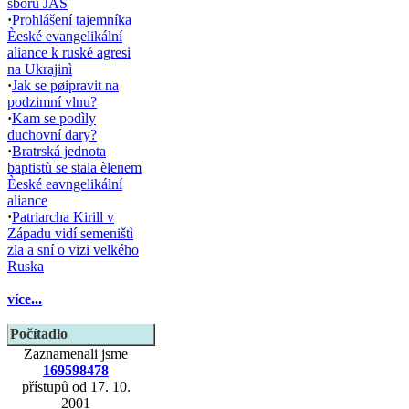
sboru JAS
·
Prohlášení tajemníka
Èeské evangelikální
aliance k ruské agresi
na Ukrajinì
·
Jak se pøipravit na
podzimní vlnu?
·
Kam se podìly
duchovní dary?
·
Bratrská jednota
baptistù se stala èlenem
Èeské eavngelikální
aliance
·
Patriarcha Kirill v
Západu vidí semeništì
zla a sní o vizi velkého
Ruska
více...
Počítadlo
Zaznamenali jsme
169598478
přístupů od 17. 10.
2001