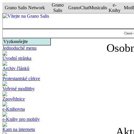
Grano
e-
Grano Salis Network
GranoChat
Musicalis
Modl
Salis
Knihy
Článků <
Vyzkoušejte
Osobn
Jednoduché menu
Úvodní stránka
Archiv článků
Protestantské církve
Veřejné modlitby
Zpovědnice
e-Knihovna
e-Knihy pro mobily
Akt
Kam na internetu