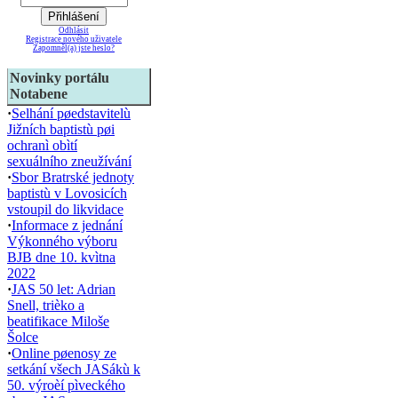
Odhlásit
Registrace nového uživatele
Zapomněl(a) jste heslo?
Novinky portálu
Notabene
·
Selhání pøedstavitelù
Jižních baptistù pøi
ochranì obìtí
sexuálního zneužívání
·
Sbor Bratrské jednoty
baptistù v Lovosicích
vstoupil do likvidace
·
Informace z jednání
Výkonného výboru
BJB dne 10. kvìtna
2022
·
JAS 50 let: Adrian
Snell, trièko a
beatifikace Miloše
Šolce
·
Online pøenosy ze
setkání všech JASákù k
50. výroèí pìveckého