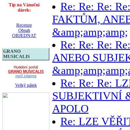
Re: Re: Re: Re
Tip na Vánoční
dárek:
FAKTŮM, ANEB
Recenze
&amp;amp;amp;
Obsah
OBJEDNAT
Re: Re: Re: R
GRANO
ANEBO SUBJE
MUSICALIS
&amp;amp;amp;
Hudební portál
GRANO MUSICALIS
mp3 zdarma
Re: Re: Re: 
Velký pátek
SUBJEKTIVNÍ &
APOLO
Re: LZE VĚŘ