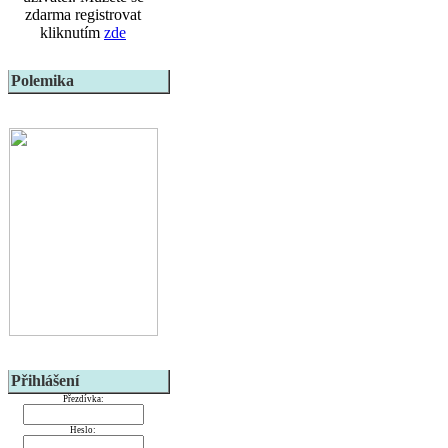
zdarma registrovat
kliknutím
zde
Polemika
Přihlášení
Přezdívka:
Heslo: