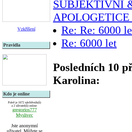
SUBJEKTIVNÍ &
APOLOGETICE
Re: Re: 6000 le
Vzkříšení
Re: 6000 let
Pravidla
Posledních 10 př
Karolina:
Kdo je online
Právě je 1672 návštěvník(ů)
a 2 uživatel(ů) online:
gregorios777
Myslivec
Jste anonymní
uživatel. Můžete se